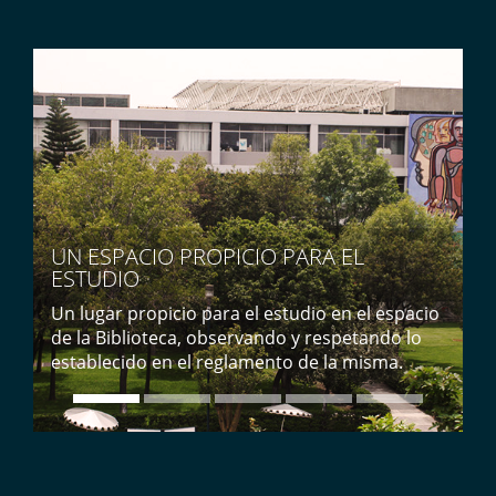
N
UN ESPACIO PROPICIO PARA EL
ESTUDIO
P
e
Un lugar propicio para el estudio en el espacio
I
de la Biblioteca, observando y respetando lo
E
establecido en el reglamento de la misma.
m