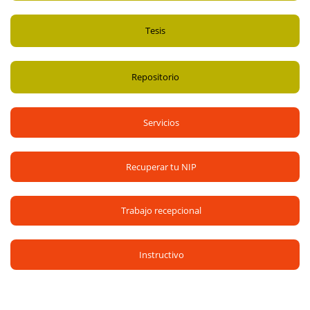
Revista Signos Filosóficos
Tesis
Revista Alteridades
Repositorio
Revista Polis
Servicios
Revista Denarius
Recuperar tu NIP
Revista Contactos
Trabajo recepcional
Revista Hidrobiológica
Instructivo